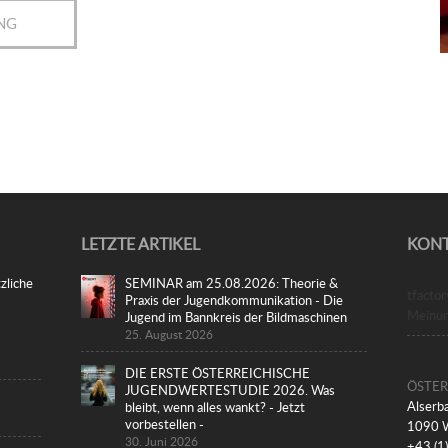
NG
LETZTE ARTIKEL
KON
zliche
SEMINAR am 25.08.2026: Theorie &
tfacto
Praxis der Jugendkommunikation - Die
Meinu
Jugend im Bannkreis der Bildmaschinen
25. August 2026
DIE ERSTE ÖSTERREICHISCHE
ÖSTER
JUGENDWERTESTUDIE 2026. Was
Alserba
bleibt, wenn alles wankt? - Jetzt
vorbestellen -
1090 
30. Juni 2026
+43 (1