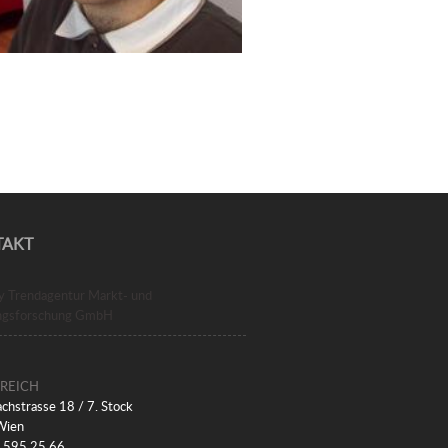
TAKT
ry Trendagentur Markt- und
ngsforschung GmbH
REICH
chstrasse 18 / 7. Stock
Wien
) 595 25 66